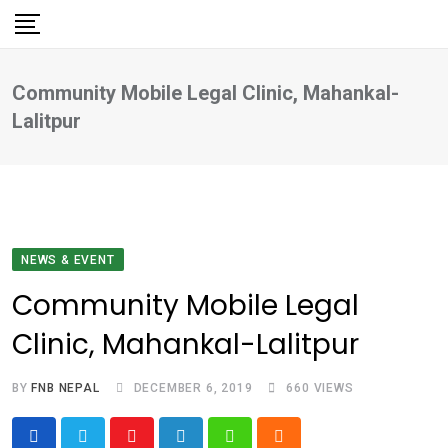
Skip
to
content
Community Mobile Legal Clinic, Mahankal-
Lalitpur
NEWS & EVENT
Community Mobile Legal
Clinic, Mahankal-Lalitpur
BY
FNB NEPAL
DECEMBER 6, 2019
660
VIEWS