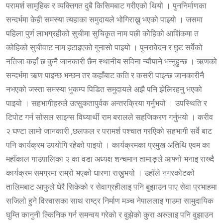
परामर्श सामुहिक र व्यक्तिगत दुबै किसिमबाट गरीएको थियो । पुननिर्माणका
सन्दर्भमा केही समस्या त्यहाका समुदायले भोगिराख्नु भएको पाइयो । जसमा
पहिला पुर्ण लाभग्रहीको सुचीमा सुचिकृत नाम पछी कोेहिको आशिंकमा त
कोहिको सुचीवाट नाम हटाइएको गुनासो पाइयो । पुनरावेदन र छुट सर्वेको
नतिजा कहाँ छ कुनै जानकारी छैन स्थानीय सविना न्यौपाने भन्नुहुन्छ । ऋणको
सन्दर्भमा ऋण पाइन्छ भन्छन तर कहाँबाट कति र कसरी पाइन्छ जानकारीनै
नभएको जस्ता समस्या भुकम्प पिडित समुदायले अझै पनि झेलिरहनु भएको
पाइयो । सहभागीहरुले उत्सुकतापुर्वक अन्तरक्रिया गर्नुभयो । उपस्थिति र
टिपोट गर्न सोसल साइन्स विध्यार्थी राम बरालले सहजिकरण गर्नुभयो । करीव
२ घण्टा लामो जानकारी ,छलफल र परामर्श पश्चात गरएिको सहभागी सर्वे बाट
पनि कार्यक्रम उपयोगि रहेको पाइयो । कार्यक्रमका प्रमुख अतिथि एवम का
महाँकाल गाउपालिका २ का वडा अध्यक्ष शन्चमान तामाङ्ले आफ्नो भनाइ राख्दै
कार्यक्रम समग्रमा राम्रो भएको धारणा राख्नुभयो । उहाँले नगरकोटको
तालिमबाट आफुले धेरै सिकेको र सेवाग्रहीलाइ पनि बुझाउन पाए सेवा प्रभाहमा
सजिलो हुने विस्वासका साथ राष्ट्र निर्माण मञ्च नेपाललाइ गाउमा सामुदायिक
घुम्ति कानुनी ल्किनिक गर्न समन्वय गरेको र वुझेको कुरा अरुलाइ पनि वुझाउन